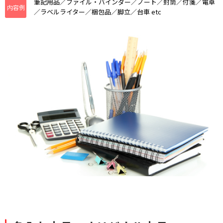
筆記用品／ファイル・バインダー／ノート／封筒／付箋／電卓
内容例
／ラベルライター／梱包品／脚立／台車 etc