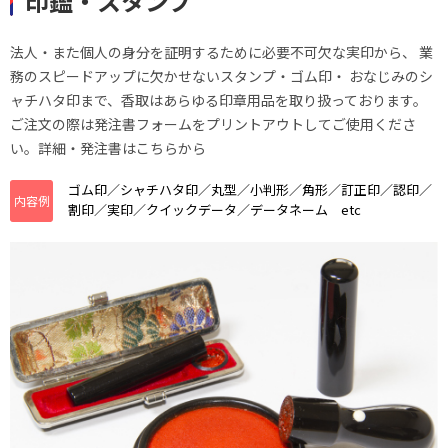
印鑑・スタンプ
法人・また個人の身分を証明するために必要不可欠な実印から、 業
務のスピードアップに欠かせないスタンプ・ゴム印・ おなじみのシ
ャチハタ印まで、香取はあらゆる印章用品を取り扱っております。
ご注文の際は発注書フォームをプリントアウトしてご使用くださ
い。詳細・発注書はこちらから
ゴム印／シャチハタ印／丸型／小判形／角形／訂正印／認印／
内容例
割印／実印／クイックデータ／データネーム etc